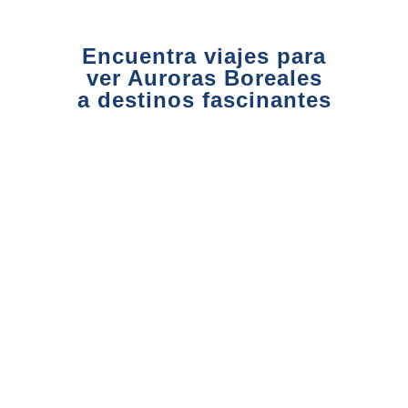
Encuentra viajes para
ver Auroras Boreales
a destinos fascinantes
Fly and Drive
Toda Islandia con
3820€
Auroras Boreales
Reykjavík - Snaefellsnes -
Akureyri - Mývatn - Egilsstadir -