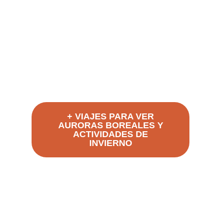
Invierno activo en
1970€
Laponia
Finlandia - Rovaniemi
6 días
FINLANDIA
+ VIAJES PARA VER
AURORAS BOREALES Y
ACTIVIDADES DE
INVIERNO