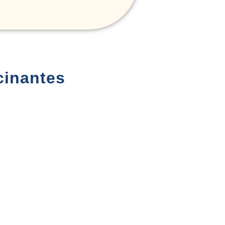
cinantes
Fly and Drive
Viaje por
3€
3248€
Botswana y
Namibia: 18