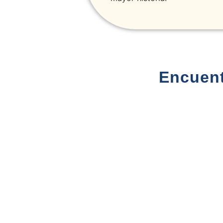
Encuent
Tour privado
Luna de Miel
N
3950€
en
B
Madagascar
C