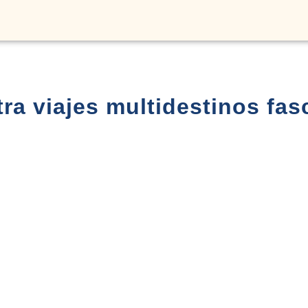
ra viajes multidestinos fas
Fly and Drive
amibia,
Safari por
3248€
303
otswana y
África del
ataratas
Sur: Ciudad