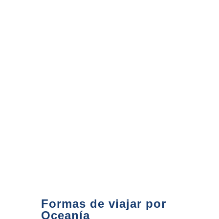
4560€
Nueva Zelanda
energética
Auckland - Península
Coromandel - Rotorua - Taupo -
Wellington - Christchurch -
Queenstown - Franz Josef
21 días
NUEVA ZELANDA
Formas de viajar por
Oceanía