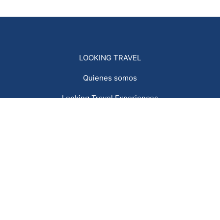
LOOKING TRAVEL
Quienes somos
Looking Travel Experiences
Blog de viajes de los más viajeros
OPINIONES DE NUESTROS VIAJEROS
CONTACTO