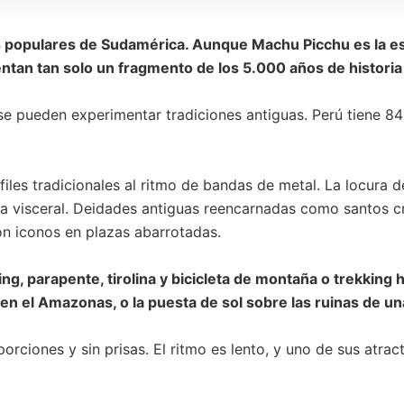
s populares de Sudamérica. Aunque Machu Picchu es la estr
ntan tan solo un fragmento de los 5.000 años de histori
e pueden experimentar tradiciones antiguas. Perú tiene 8
les tradicionales al ritmo de bandas de metal. La locura de 
ia visceral. Deidades antiguas reencarnadas como santos c
n iconos en plazas abarrotadas.
ing, parapente, tirolina y bicicleta de montaña o trekkin
n el Amazonas, o la puesta de sol sobre las ruinas de una
ciones y sin prisas. El ritmo es lento, y uno de sus atracti