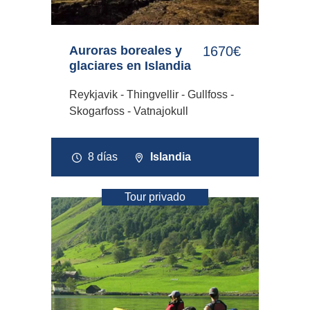
Auroras boreales y
1670€
glaciares en Islandia
Reykjavik - Thingvellir - Gullfoss -
Skogarfoss - Vatnajokull
8 días
Islandia
Tour privado