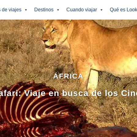
s de viajes
Destinos
Cuando viajar
Qué es Look
ÁFRICA
afari: Viaje en busca de los Ci