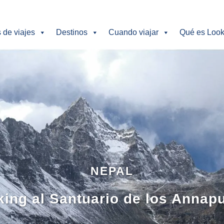
s de viajes
Destinos
Cuando viajar
Qué es Look
NEPAL
king al Santuario de los Annap