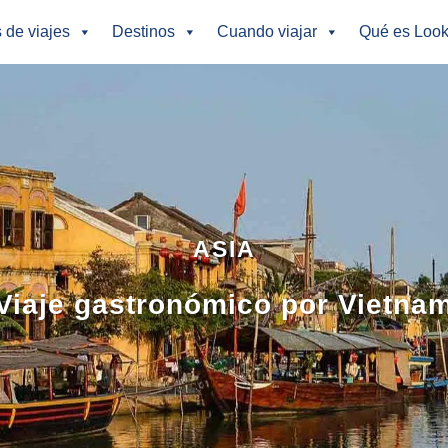
s de viajes
Destinos
Cuando viajar
Qué es Look
ASIA
Viaje gastronómico por Vietna