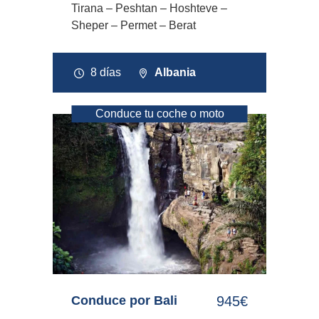
Tirana – Peshtan – Hoshteve –
Sheper – Permet – Berat
8 días
Albania
Conduce tu coche o moto
Conduce por Bali
945€