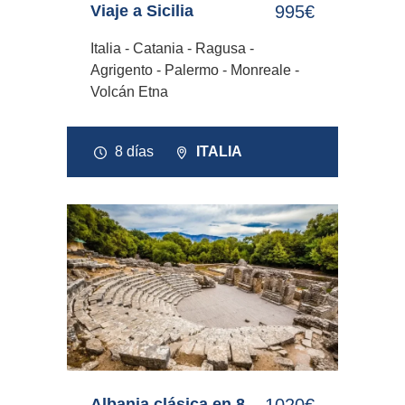
Viaje a Sicilia
995€
Italia - Catania - Ragusa -
Agrigento - Palermo - Monreale -
Volcán Etna
8 días
ITALIA
Albania clásica en 8
1020€