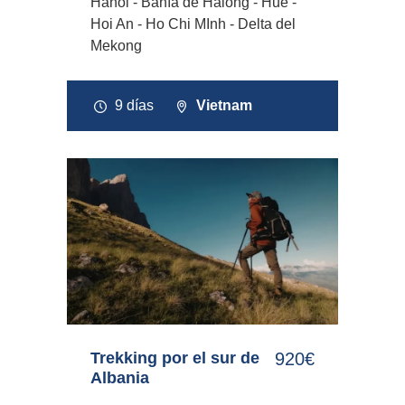
Hanoi - Bahía de Halong - Hue -
Hoi An - Ho Chi MInh - Delta del
Mekong
9 días
Vietnam
Trekking por el sur de
920€
Albania