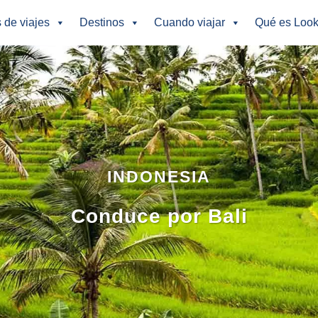
s de viajes
Destinos
Cuando viajar
Qué es Look
INDONESIA
Conduce por Bali