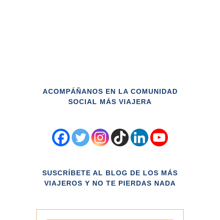
Cuando ves Auroras Boreales, te
embriaga una satisfacción difícil de
explicar. Es algo mágico, una
experiencia que perdurará en tu
mente para siempre...
ACOMPÁÑANOS EN LA COMUNIDAD
SOCIAL MÁS VIAJERA
SUSCRÍBETE AL BLOG DE LOS MÁS
VIAJEROS Y NO TE PIERDAS NADA